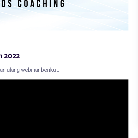
n 2022
an ulang webinar berikut: